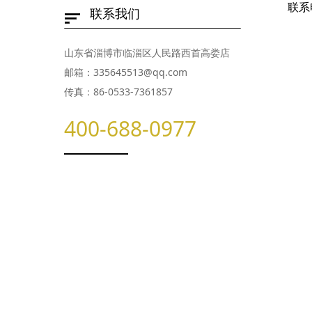
联系电
联系我们
山东省淄博市临淄区人民路西首高娄店
邮箱：335645513@qq.com
传真：86-0533-7361857
400-688-0977