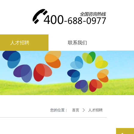
人才招聘
联系我们
您的位置：
首页
ꄲ
人才招聘